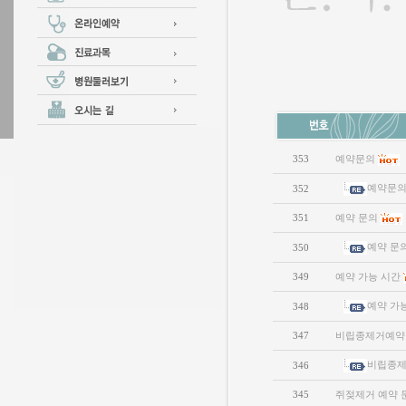
353
예약문의
예약문
352
351
예약 문의
예약 문
350
349
예약 가능 시간
예약 가
348
347
비립종제거예약
비립종
346
345
쥐젖제거 예약 