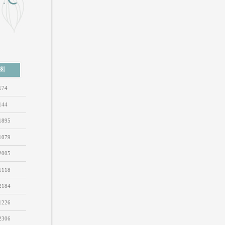
174
144
1895
1079
2005
1118
2184
1226
2306