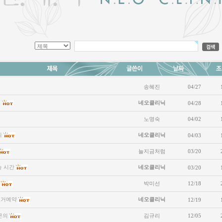
송혜진
04/27
의
네오클리닉
04/28
노명숙
04/02
의
네오클리닉
04/03
늘지금처럼
03/20
능 시간
네오클리닉
03/20
박미선
12/18
제거예약
네오클리닉
12/19
문의
김규리
12/05