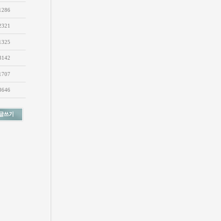
1286
2321
1325
3142
1707
3646