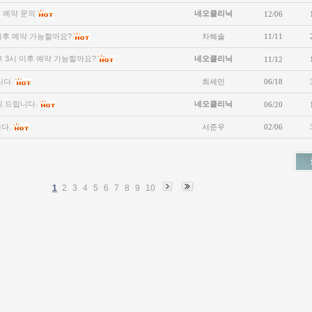
 예약 문의
네오클리닉
12/06
이후 예약 가능할까요?
차혜솔
11/11
후 3시 이후 예약 가능할까요?
네오클리닉
11/12
니다.
최세민
06/18
의 드립니다.
네오클리닉
06/20
다.
서준우
02/06
1
2
3
4
5
6
7
8
9
10